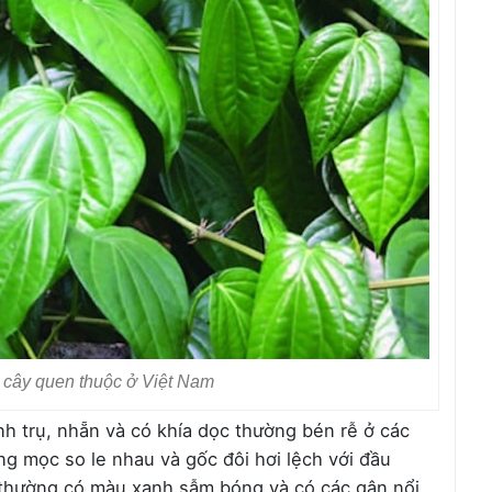
i cây quen thuộc ở Việt Nam
nh trụ, nhẵn và có khía dọc thường bén rễ ở các
ng mọc so le nhau và gốc đôi hơi lệch với đầu
 thường có màu xanh sẫm bóng và có các gân nổi