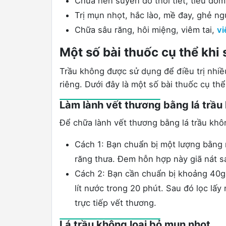
Chữa hen suyễn do thời tiết, tiêu đờ
Trị mụn nhọt, hắc lào, mề đay, ghẻ ng
Chữa sâu răng, hôi miệng, viêm tai,
v
Một số bài thuốc cụ thể khi
Trầu không được sử dụng để điều trị nhiề
riêng. Dưới đây là một số bài thuốc cụ t
Làm lành vết thương bằng lá trầu
Để chữa lành vết thương bằng lá trầu khô
Cách 1: Bạn chuẩn bị một lượng bằng nh
răng thưa. Đem hỗn hợp này giã nát sa
Cách 2: Bạn cần chuẩn bị khoảng 40g 
lít nước trong 20 phút. Sau đó lọc l
trực tiếp vết thương.
Lá trầu không loại bỏ mụn nhọt