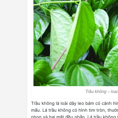
Trầu không – loạ
Trầu không là loài dây leo bám có cành hì
mấu. Lá trầu không có hình tim tròn, thườ
nhọn và hai mặt đều nhẵn. Lá trầu không