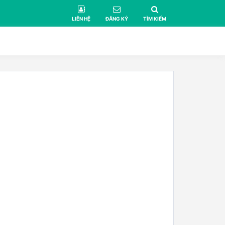
LIÊN HỆ
ĐĂNG KÝ
TÌM KIẾM