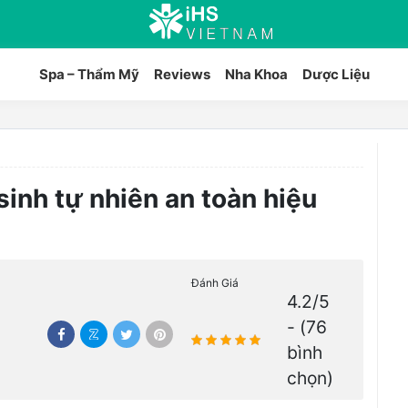
Spa – Thẩm Mỹ
Reviews
Nha Khoa
Dược Liệu
sinh tự nhiên an toàn hiệu
Đánh Giá
4.2/5
- (76
bình
chọn)