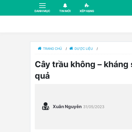
DANH MỤC
TIN MỚI
XẾP HẠNG
TRANG CHỦ
/
DƯỢC LIỆU
/
Cây trầu không – kháng 
quả
Xuân Nguyễn
31/05/2023