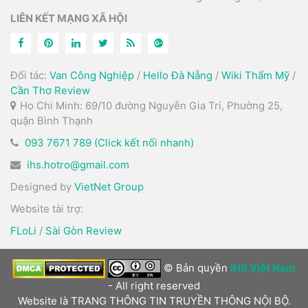
LIÊN KẾT MẠNG XÃ HỘI
Đối tác:
Van Công Nghiệp
/
Hello Đà Nẵng
/
Wiki Thẩm Mỹ
/
Cần Thơ Review
Ho Chi Minh: 69/10 đường Nguyễn Gia Trí, Phường 25,
quận Bình Thạnh
093 7671 789 (Click kết nối nhanh)
ihs.hotro@gmail.com
Designed by
VietNet Group
Website tài trợ:
FLoLi
/
Sài Gòn Review
© Bản quyền
iHS Việt Nam
- All right reserved
Website là TRANG THÔNG TIN TRUYỀN THÔNG NỘI BỘ.