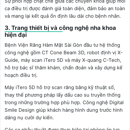
Sự phối hợp chặt chẽ giữa các chuyên khoa giúp mỗi
ca điều trị được đánh giá toàn diện, đảm bảo an toàn
và mang lại kết quả ổn định lâu dài cho bệnh nhân.
3. Trang thiết bị và công nghệ nha khoa
hiện đại
Bệnh Viện Răng Hàm Mặt Sài Gòn đầu tư hệ thống
công nghệ gồm CT Cone Beam 3D, robot định vị X-
Guide, máy scan iTero 5D và máy X-quang C-Tech,
hỗ trợ bác sĩ thăm khám, chẩn đoán và xây dựng kế
hoạch điều trị.
Máy iTero 5D hỗ trợ scan răng bằng kỹ thuật số,
thay thế phương pháp lấy dấu cao su truyền thống
trong những trường hợp phù hợp. Công nghệ Digital
Smile Design giúp khách hàng hình dung trước hình
dáng nụ cười dự kiến.
Các ca phẫu thuật được thực hiện tại phòng áp lực