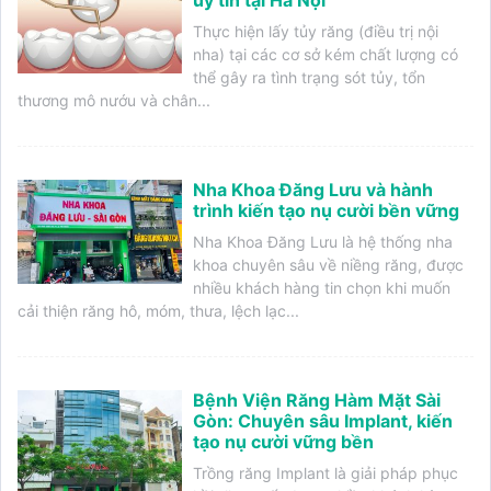
uy tín tại Hà Nội
Thực hiện lấy tủy răng (điều trị nội
nha) tại các cơ sở kém chất lượng có
thể gây ra tình trạng sót tủy, tổn
thương mô nướu và chân...
Nha Khoa Đăng Lưu và hành
trình kiến tạo nụ cười bền vững
Nha Khoa Đăng Lưu là hệ thống nha
khoa chuyên sâu về niềng răng, được
nhiều khách hàng tin chọn khi muốn
cải thiện răng hô, móm, thưa, lệch lạc...
Bệnh Viện Răng Hàm Mặt Sài
Gòn: Chuyên sâu Implant, kiến
tạo nụ cười vững bền
Trồng răng Implant là giải pháp phục