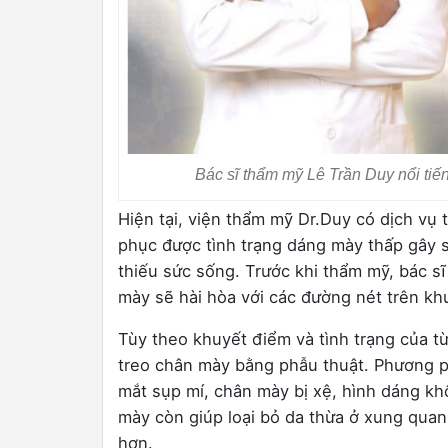
Bác sĩ thẩm mỹ Lê Trần Duy nổi tiế
Hiện tại, viện thẩm mỹ Dr.Duy có dịch vụ
phục được tình trạng dáng mày thấp gây s
thiếu sức sống. Trước khi thẩm mỹ, bác sĩ
mày sẽ hài hòa với các đường nét trên kh
Tùy theo khuyết điểm và tình trạng của t
treo chân mày bằng phẫu thuật. Phương ph
mắt sụp mí, chân mày bị xệ, hình dáng kh
mày còn giúp loại bỏ da thừa ở xung quan
hơn.