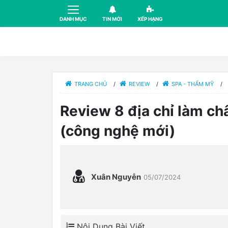
DANH MỤC
TIN MỚI
XẾP HẠNG
TRANG CHỦ
/
REVIEW
/
SPA - THẨM MỸ
/
Review 8 địa chỉ làm c
(công nghệ mới)
Xuân Nguyễn
05/07/2024
Nội Dung Bài Viết