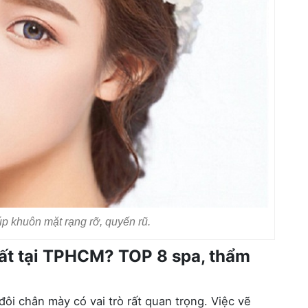
p khuôn mặt rạng rỡ, quyến rũ.
ất tại TPHCM? TOP 8 spa, thẩm
ôi chân mày có vai trò rất quan trọng. Việc vẽ