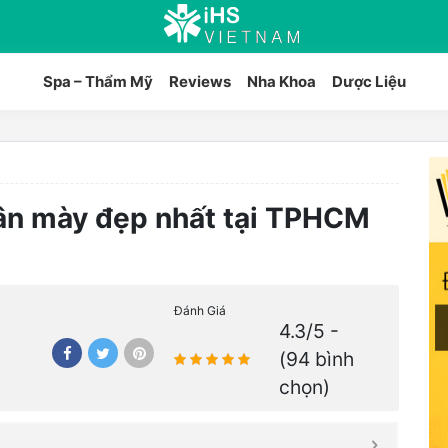
Spa – Thẩm Mỹ
Reviews
Nha Khoa
Dược Liệu
hân mày đẹp nhất tại TPHCM
Đánh Giá
4.3/5 -
(94 bình
chọn)