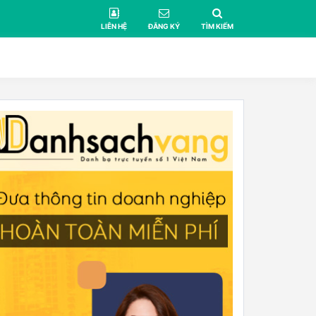
LIÊN HỆ
ĐĂNG KÝ
TÌM KIẾM