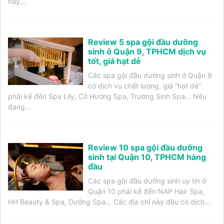
này...
Review 5 spa gội đầu dưỡng
sinh ở Quận 9, TPHCM dịch vụ
tốt, giá hạt dẻ
Các spa gội đầu dưỡng sinh ở Quận 9
có dịch vụ chất lượng, giá “hạt dẻ”
phải kể đến Spa Lily, Cô Hương Spa, Trường Sinh Spa… Nếu
đang...
Review 10 spa gội đầu dưỡng
sinh tại Quận 10, TPHCM hàng
đầu
Các spa gội đầu dưỡng sinh uy tín ở
Quận 10 phải kể đến NAP Hair Spa,
HH Beauty & Spa, Dưỡng Spa… Các địa chỉ này đều có dịch...