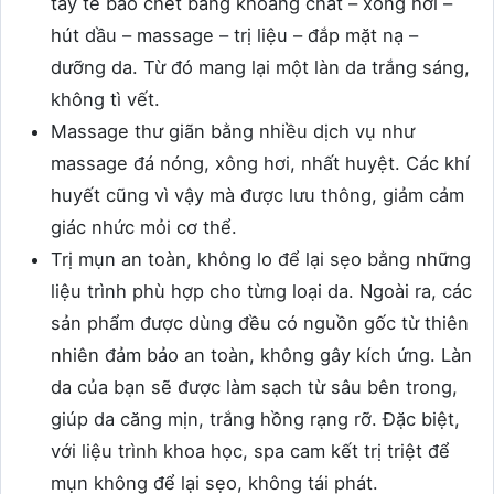
tẩy tế bào chết bằng khoáng chất – xông hơi –
hút dầu – massage – trị liệu – đắp mặt nạ –
dưỡng da. Từ đó mang lại một làn da trắng sáng,
không tì vết.
Massage thư giãn bằng nhiều dịch vụ như
massage đá nóng, xông hơi, nhất huyệt. Các khí
huyết cũng vì vậy mà được lưu thông, giảm cảm
giác nhức mỏi cơ thể.
Trị mụn an toàn, không lo để lại sẹo bằng những
liệu trình phù hợp cho từng loại da. Ngoài ra, các
sản phẩm được dùng đều có nguồn gốc từ thiên
nhiên đảm bảo an toàn, không gây kích ứng. Làn
da của bạn sẽ được làm sạch từ sâu bên trong,
giúp da căng mịn, trắng hồng rạng rỡ. Đặc biệt,
với liệu trình khoa học, spa cam kết trị triệt để
mụn không để lại sẹo, không tái phát.