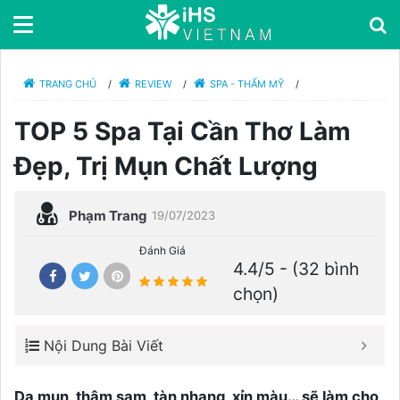
TRANG CHỦ
/
REVIEW
/
SPA - THẨM MỸ
/
TOP 5 Spa Tại Cần Thơ Làm
Đẹp, Trị Mụn Chất Lượng
Phạm Trang
19/07/2023
Đánh Giá
4.4/5 - (32 bình
chọn)
Nội Dung Bài Viết
Da mụn, thâm sạm, tàn nhang, xỉn màu… sẽ làm cho