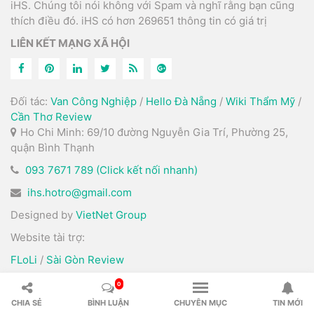
iHS. Chúng tôi nói không với Spam và nghĩ rằng bạn cũng
thích điều đó. iHS có hơn 269651 thông tin có giá trị
LIÊN KẾT MẠNG XÃ HỘI
Đối tác:
Van Công Nghiệp
/
Hello Đà Nẵng
/
Wiki Thẩm Mỹ
/
Cần Thơ Review
Ho Chi Minh: 69/10 đường Nguyễn Gia Trí, Phường 25,
quận Bình Thạnh
093 7671 789 (Click kết nối nhanh)
ihs.hotro@gmail.com
Designed by
VietNet Group
Website tài trợ:
FLoLi
/
Sài Gòn Review
0
© Bản quyền
iHS Việt Nam
CHIA SẺ
BÌNH LUẬN
CHUYÊN MỤC
TIN MỚI