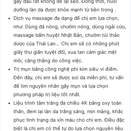
gây đau rát không để lại sẹo. Đồng thời, nuôi
dưỡng làn da được khỏe mạnh từ bên trong .
Dịch vụ massage đa dạng để chị em lựa chọn,
như: Dùng đá nóng, chườm nóng, dùng ngải cứu,
massage bấm huyệt Nhật Bản, chườm túi thảo
dược của Thái Lan… Chị em sẽ có những phút
giây thư giãn tuyệt đối, xua tan cảm giác mệt
mỏi, căng thẳng do công việc.
Trị mụn bằng công nghệ phi kim siêu vi điểm.
Đến đây, chị em sẽ được soi da miễn phí, tư vấn
để tìm nguyên nhân gây mụn và lựa chọn
phương pháp trị liệu tốt nhất.
Liệu trình tắm trắng đa chiều 4K bằng oxy toàn
thân, đem lại làn da trắng sáng, mịn màng, khắc
phục tình trạng da xỉn màu cho chị em. Điều đặc
biệt là chị em có thể tự do lựa chọn nguyên liệu