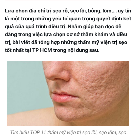
Lựa chọn địa chỉ trị sẹo rỗ, sẹo lồi, bỏng, lõm,… uy tín
là một trong những yếu tố quan trọng quyết định kết
quả của quá trình điều trị. Nhằm giúp bạn đọc dễ
dàng trong việc lựa chọn cơ sở thăm khám và điều
trị, bài viết đã tổng hợp những thẩm mỹ viện trị sẹo
tốt nhất tại TP HCM trong nội dung sau.
Tìm hiểu TOP 11 thẩm mỹ viện trị sẹo lồi, sẹo lõm, sẹo