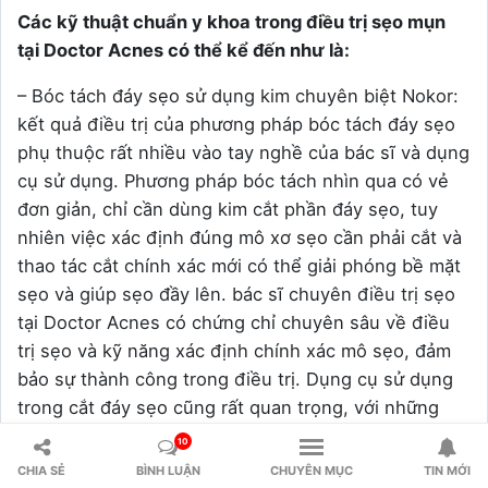
Các kỹ thuật chuẩn y khoa trong điều trị sẹo mụn
tại Doctor Acnes có thể kể đến như là:
– Bóc tách đáy sẹo sử dụng kim chuyên biệt Nokor:
kết quả điều trị của phương pháp bóc tách đáy sẹo
phụ thuộc rất nhiều vào tay nghề của bác sĩ và dụng
cụ sử dụng. Phương pháp bóc tách nhìn qua có vẻ
đơn giản, chỉ cần dùng kim cắt phần đáy sẹo, tuy
nhiên việc xác định đúng mô xơ sẹo cần phải cắt và
thao tác cắt chính xác mới có thể giải phóng bề mặt
sẹo và giúp sẹo đầy lên. bác sĩ chuyên điều trị sẹo
tại Doctor Acnes có chứng chỉ chuyên sâu về điều
trị sẹo và kỹ năng xác định chính xác mô sẹo, đảm
bảo sự thành công trong điều trị. Dụng cụ sử dụng
trong cắt đáy sẹo cũng rất quan trọng, với những
đáy sẹo lớn nếu cắt bằng các loại kim thông thường
10
sẽ tạo nên bề mặt sẹo lồi lõm gây mất thẩm mỹ, vì
CHIA SẺ
BÌNH LUẬN
CHUYÊN MỤC
TIN MỚI