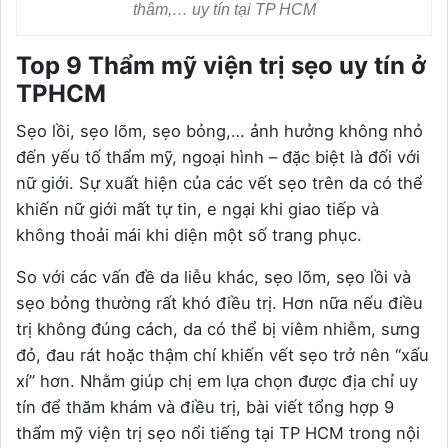
thâm,… uy tín tại TP HCM
Top 9 Thẩm mỹ viện trị sẹo uy tín ở
TPHCM
Sẹo lồi, sẹo lõm, sẹo bỏng,… ảnh hưởng không nhỏ
đến yếu tố thẩm mỹ, ngoại hình – đặc biệt là đối với
nữ giới. Sự xuất hiện của các vết sẹo trên da có thể
khiến nữ giới mất tự tin, e ngại khi giao tiếp và
không thoải mái khi diện một số trang phục.
So với các vấn đề da liễu khác, sẹo lõm, sẹo lồi và
sẹo bỏng thường rất khó điều trị. Hơn nữa nếu điều
trị không đúng cách, da có thể bị viêm nhiễm, sưng
đỏ, đau rát hoặc thậm chí khiến vết sẹo trở nên “xấu
xí” hơn. Nhằm giúp chị em lựa chọn được địa chỉ uy
tín để thăm khám và điều trị, bài viết tổng hợp 9
thẩm mỹ viện trị sẹo nổi tiếng tại TP HCM trong nội