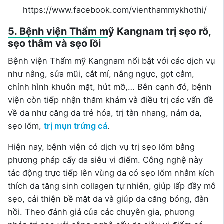
https://www.facebook.com/vienthammykhothi/
5. Bệnh viện Thẩm mỹ Kangnam trị sẹo rỗ,
sẹo thâm và sẹo lồi
Bệnh viện Thẩm mỹ Kangnam nổi bật với các dịch vụ
như nâng, sửa mũi, cắt mí, nâng ngực, gọt cằm,
chỉnh hình khuôn mặt, hút mỡ,… Bên cạnh đó, bệnh
viện còn tiếp nhận thăm khám và điều trị các vấn đề
về da như căng da trẻ hóa, trị tàn nhang, nám da,
sẹo lõm,
trị mụn trứng cá
.
Hiện nay, bệnh viện có dịch vụ trị sẹo lõm bằng
phương pháp cấy da siêu vi điểm. Công nghệ này
tác động trực tiếp lên vùng da có sẹo lõm nhằm kích
thích da tăng sinh collagen tự nhiên, giúp lấp đầy mô
sẹo, cải thiện bề mặt da và giúp da căng bóng, đàn
hồi. Theo đánh giá của các chuyên gia, phương