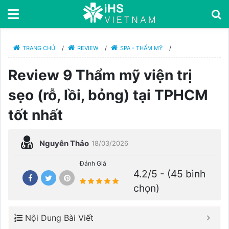
TRANG CHỦ
/
REVIEW
/
SPA - THẨM MỸ
/
Review 9 Thẩm mỹ viện trị
sẹo (rỗ, lồi, bỏng) tại TPHCM
tốt nhất
Nguyễn Thảo
18/03/2026
Đánh Giá
4.2/5 - (45 bình
chọn)
Nội Dung Bài Viết