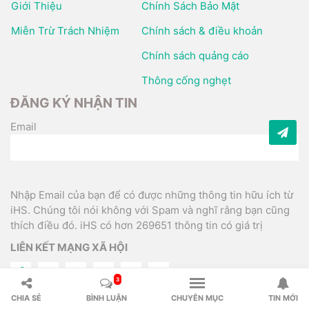
Giới Thiệu
Chính Sách Bảo Mật
Miễn Trừ Trách Nhiệm
Chính sách & điều khoản
Chính sách quảng cáo
Thông cống nghẹt
ĐĂNG KÝ NHẬN TIN
Email
Nhập Email của bạn để có được những thông tin hữu ích từ
iHS. Chúng tôi nói không với Spam và nghĩ rằng bạn cũng
thích điều đó. iHS có hơn 269651 thông tin có giá trị
LIÊN KẾT MẠNG XÃ HỘI
3
CHIA SẺ
BÌNH LUẬN
CHUYÊN MỤC
TIN MỚI
Đối tác:
Van Công Nghiệp
/
Hello Đà Nẵng
/
Wiki Thẩm Mỹ
/