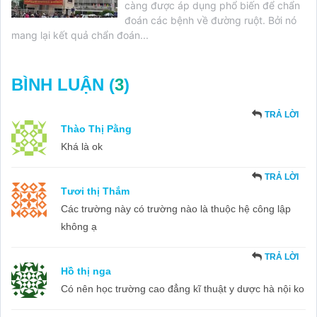
càng được áp dụng phổ biến để chẩn
đoán các bệnh về đường ruột. Bởi nó
mang lại kết quả chẩn đoán...
BÌNH LUẬN (
3
)
TRẢ LỜI
Thào Thị Pằng
Khá là ok
TRẢ LỜI
Tươi thị Thắm
Các trường này có trường nào là thuộc hệ công lập
không ạ
TRẢ LỜI
Hồ thị nga
Có nên học trường cao đẳng kĩ thuật y dược hà nội ko