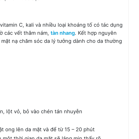
vitamin C, kali và nhiều loại khoáng tố có tác dụng
mờ các vết thâm nám,
tàn nhang
. Kết hợp nguyên
ại mặt nạ chăm sóc da lý tưởng dành cho da thường
ín, lột vỏ, bỏ vào chén tán nhuyễn
t ong lên da mặt và để từ 15 – 20 phút
 một thời gian da mặt sẽ láng mịn thấy rõ.