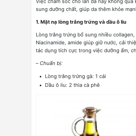
Việc chăm sóc cho làn da này không quá k
sung dưỡng chất, giúp da thêm khỏe mạn
1. Mặt nạ lòng trắng trứng và dầu ô liu
Lòng trắng trứng bổ sung nhiều collagen, p
Niacinamide, amide giúp giữ nước, cải thiệ
tác dụng tích cực trong việc dưỡng ẩm, c
–
Chuẩn bị:
Lòng trắng trứng gà: 1 cái
Dầu ô liu: 2 thìa cà phê