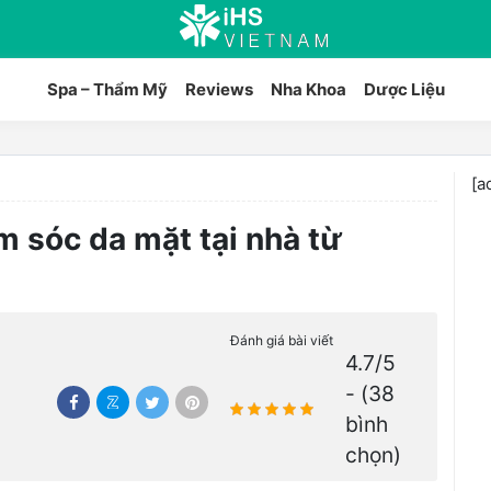
Spa – Thẩm Mỹ
Reviews
Nha Khoa
Dược Liệu
[a
 sóc da mặt tại nhà từ
Đánh giá bài viết
4.7/5
- (38
bình
chọn)