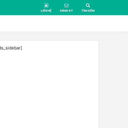
LIÊN HỆ
ĐĂNG KÝ
TÌM KIẾM
ds_sidebar]