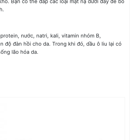
hó. Bạn có thể đắp các loại mặt nạ dưới đây để bổ
h.
rotein, nước, natri, kali, vitamin nhóm B,
n độ đàn hồi cho da. Trong khi đó, dầu ô liu lại có
hống lão hóa da.