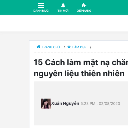
DANH MỤC
TIN MỚI
XẾP HẠNG
TRANG CHỦ
/
LÀM ĐẸP
/
15 Cách làm mặt nạ chăm
nguyên liệu thiên nhiên
Xuân Nguyễn
5:23 PM , 02/08/2023