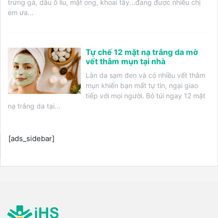
trứng gà, dầu ô liu, mật ong, khoai tây...đang được nhiều chị
em ưa...
Tự chế 12 mặt nạ trắng da mờ
vết thâm mụn tại nhà
Làn da sạm đen và có nhiều vết thâm
mụn khiến bạn mất tự tin, ngại giao
tiếp với mọi người. Bỏ túi ngay 12 mặt
nạ trắng da tại...
[ads_sidebar]