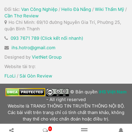
Đối tác:
Van Công Nghiệp
/
Hello Đà Nẵng
/
Wiki Thẩm Mỹ
/
Cần Thơ Review
Ho Chi Minh: 69/10 đường Nguyễn Gia Trí, Phường 25,
quận Bình Thạnh
093 7671 789 (Click kết nối nhanh)
ihs.hotro@gmail.com
Designed by
VietNet Group
Website tài trợ:
FLoLi
/
Sài Gòn Review
© Bản quyền
iHS Việt Nam
- All right reserved
Website là TRANG THÔNG TIN TRUYỀN THÔNG NỘI BỘ.
Các bài viết trên trang chỉ có tính chất tham khảo, không
thay thế cho việc chẩn đoán hoặc điều trị.
0