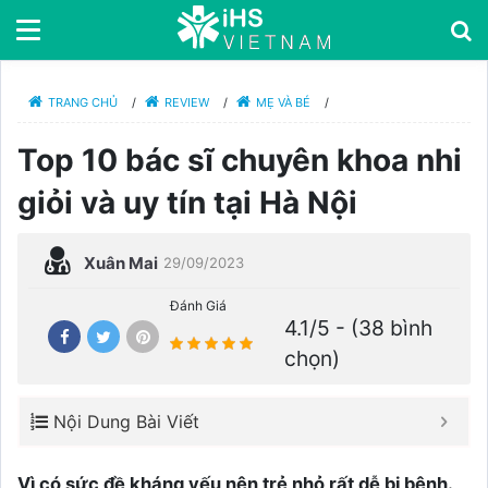
TRANG CHỦ
/
REVIEW
/
MẸ VÀ BÉ
/
Top 10 bác sĩ chuyên khoa nhi
giỏi và uy tín tại Hà Nội
Xuân Mai
29/09/2023
Đánh Giá
4.1/5 - (38 bình
chọn)
Nội Dung Bài Viết
Vì có sức đề kháng yếu nên trẻ nhỏ rất dễ bị bệnh.