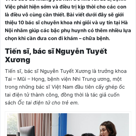
Việc phát hiện sớm và điều trị kịp thời cho các con
là điều vô cùng cần thiết. Bài viết dưới đây sẽ giới
thiệu 10 bác sĩ chuyên khoa nhi giỏi và uy tín tại Hà
Nội nhằm giúp các bậc phụ huynh có thêm nhiều lựa
chọn khi cần đưa con đi khám – chữa bệnh.
Tiến sĩ, bác sĩ Nguyễn Tuyết
Xương
Tiến sĩ, bác sĩ Nguyễn Tuyết Xương là trưởng khoa
Tai – Mũi – Họng, bệnh viện Nhi Trung ương, một
trong những bác sĩ Việt Nam đầu tiên cấy ghép ốc
tai điện tử thành công, đồng thời là tác giả cuốn
sách
Ốc tai điện tử cho trẻ em
.