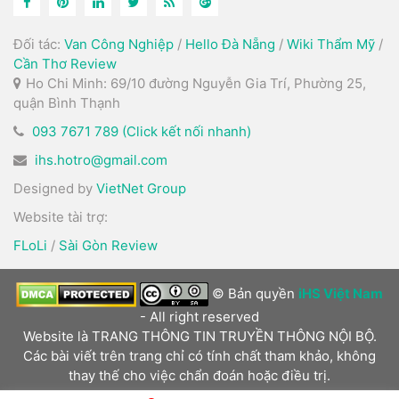
Đối tác:
Van Công Nghiệp
/
Hello Đà Nẵng
/
Wiki Thẩm Mỹ
/
Cần Thơ Review
Ho Chi Minh: 69/10 đường Nguyễn Gia Trí, Phường 25,
quận Bình Thạnh
093 7671 789 (Click kết nối nhanh)
ihs.hotro@gmail.com
Designed by
VietNet Group
Website tài trợ:
FLoLi
/
Sài Gòn Review
© Bản quyền
iHS Việt Nam
- All right reserved
Website là TRANG THÔNG TIN TRUYỀN THÔNG NỘI BỘ.
Các bài viết trên trang chỉ có tính chất tham khảo, không
thay thế cho việc chẩn đoán hoặc điều trị.