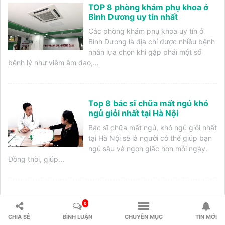
TOP 8 phòng khám phụ khoa ở
Bình Dương uy tín nhất
Các phòng khám phụ khoa uy tín ở
Bình Dương là địa chỉ được nhiều bệnh
nhân lựa chọn khi gặp phải một số
bệnh lý như viêm âm đạo,...
Top 8 bác sĩ chữa mất ngủ khó
ngủ giỏi nhất tại Hà Nội
Bác sĩ chữa mất ngủ, khó ngủ giỏi nhất
tại Hà Nội sẽ là người có thể giúp bạn
ngủ sâu và ngon giấc hơn mỗi ngày.
Đồng thời, giúp...
Top 9 bác sĩ chữa mất ngủ khó
0
ngủ có tiếng tại TPHCM
CHIA SẺ
BÌNH LUẬN
CHUYÊN MỤC
TIN MỚI
BS Ngô Tích Linh, bác sĩ chuyên khoa