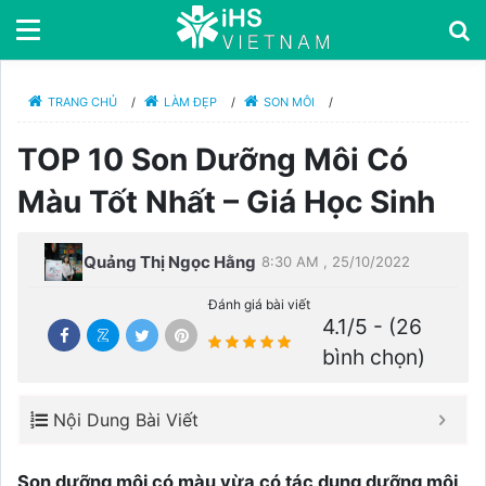
TRANG CHỦ
/
LÀM ĐẸP
/
SON MÔI
/
TOP 10 Son Dưỡng Môi Có
Màu Tốt Nhất – Giá Học Sinh
Quảng Thị Ngọc Hằng
8:30 AM , 25/10/2022
Đánh giá bài viết
4.1/5 - (26
bình chọn)
Nội Dung Bài Viết
Son dưỡng môi có màu vừa có tác dụng dưỡng môi