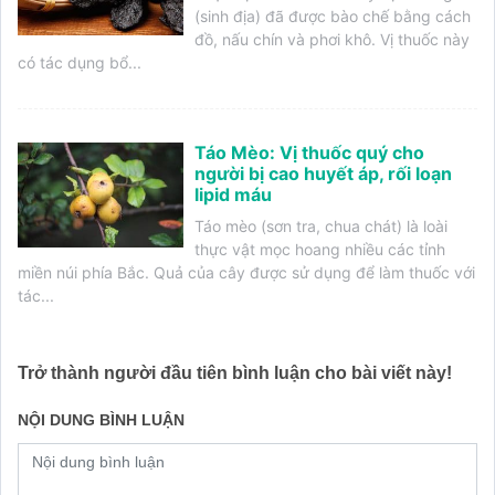
(sinh địa) đã được bào chế bằng cách
đồ, nấu chín và phơi khô. Vị thuốc này
có tác dụng bổ...
Táo Mèo: Vị thuốc quý cho
người bị cao huyết áp, rối loạn
lipid máu
Táo mèo (sơn tra, chua chát) là loài
thực vật mọc hoang nhiều các tỉnh
miền núi phía Bắc. Quả của cây được sử dụng để làm thuốc với
tác...
Trở thành người đầu tiên bình luận cho bài viết này!
NỘI DUNG BÌNH LUẬN