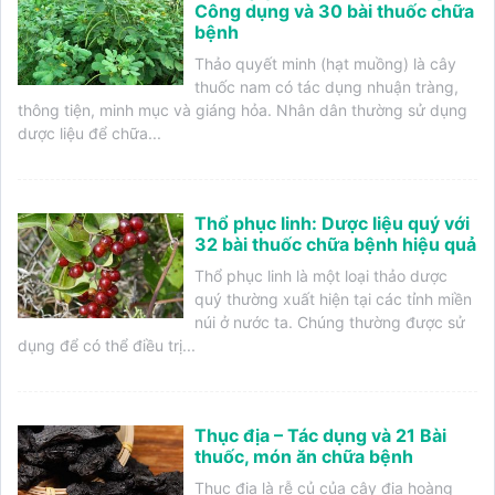
Công dụng và 30 bài thuốc chữa
bệnh
Thảo quyết minh (hạt muồng) là cây
thuốc nam có tác dụng nhuận tràng,
thông tiện, minh mục và giáng hỏa. Nhân dân thường sử dụng
dược liệu để chữa...
Thổ phục linh: Dược liệu quý với
32 bài thuốc chữa bệnh hiệu quả
Thổ phục linh là một loại thảo dược
quý thường xuất hiện tại các tỉnh miền
núi ở nước ta. Chúng thường được sử
dụng để có thể điều trị...
Thục địa – Tác dụng và 21 Bài
thuốc, món ăn chữa bệnh
Thục địa là rễ củ của cây địa hoàng