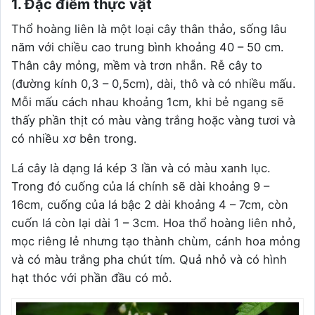
1. Đặc điểm thực vật
Thổ hoàng liên là một loại cây thân thảo, sống lâu
năm với chiều cao trung bình khoảng 40 – 50 cm.
Thân cây mỏng, mềm và trơn nhẵn. Rễ cây to
(đường kính 0,3 – 0,5cm), dài, thô và có nhiều mấu.
Mỗi mấu cách nhau khoảng 1cm, khi bẻ ngang sẽ
thấy phần thịt có màu vàng trắng hoặc vàng tươi và
có nhiều xơ bên trong.
Lá cây là dạng lá kép 3 lần và có màu xanh lục.
Trong đó cuống của lá chính sẽ dài khoảng 9 –
16cm, cuống của lá bậc 2 dài khoảng 4 – 7cm, còn
cuốn lá còn lại dài 1 – 3cm. Hoa thổ hoàng liên nhỏ,
mọc riêng lẻ nhưng tạo thành chùm, cánh hoa mỏng
và có màu trắng pha chút tím. Quả nhỏ và có hình
hạt thóc với phần đầu có mỏ.