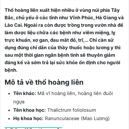
Thổ hoàng liên xuất hiện nhiều ở vùng núi phía Tây
Bắc, chủ yếu ở các tỉnh như Vĩnh Phúc, Hà Giang và
Lào Cai. Ngoài ra còn được trồng trong vườn nhà để
làm dược liệu chữa các bệnh như viêm miệng, lỵ
trực khuẩn, xơ gan, đau mắt đỏ, trĩ,… Chỉ cần sử
dụng đúng chỉ dẫn của thầy thuốc hoặc lương y thì
sau một thời gian ngắn bệnh tình sẽ thuyên giảm
đáng kể và sớm trả lại sức khỏe ổn định cho người
bệnh.
Mô tả về thổ hoàng liên
Tên khác:
Mã vĩ hoàng liên, hoàng liên đuôi
ngựa
Tên khoa học:
Thalictrum foliolosum
Họ khoa học:
Ranunculaceae (Mao Lương)