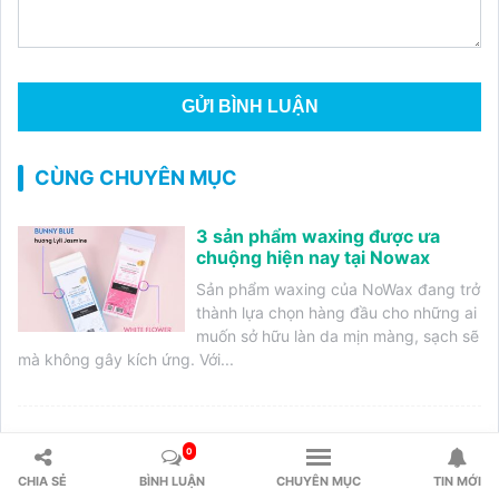
CÙNG CHUYÊN MỤC
3 sản phẩm waxing được ưa
chuộng hiện nay tại Nowax
Sản phẩm waxing của NoWax đang trở
thành lựa chọn hàng đầu cho những ai
muốn sở hữu làn da mịn màng, sạch sẽ
mà không gây kích ứng. Với...
Tế bào gốc: Bí quyết làm đẹp và
0
trẻ hóa làn da
CHIA SẺ
BÌNH LUẬN
CHUYÊN MỤC
TIN MỚI