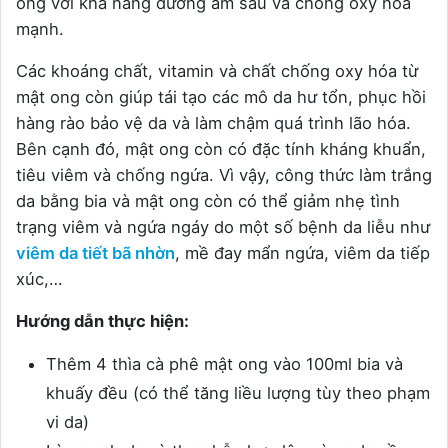
ong với khả năng dưỡng ẩm sâu và chống oxy hóa
mạnh.
Các khoáng chất, vitamin và chất chống oxy hóa từ
mật ong còn giúp tái tạo các mô da hư tổn, phục hồi
hàng rào bảo vệ da và làm chậm quá trình lão hóa.
Bên cạnh đó, mật ong còn có đặc tính kháng khuẩn,
tiêu viêm và chống ngứa. Vì vậy, công thức làm trắng
da bằng bia và mật ong còn có thể giảm nhẹ tình
trạng viêm và ngứa ngáy do một số bệnh da liễu như
viêm da tiết bã nhờn
, mề đay mẩn ngứa, viêm da tiếp
xúc,…
Hướng dẫn thực hiện:
Thêm 4 thìa cà phê mật ong vào 100ml bia và
khuấy đều (có thể tăng liều lượng tùy theo phạm
vi da)