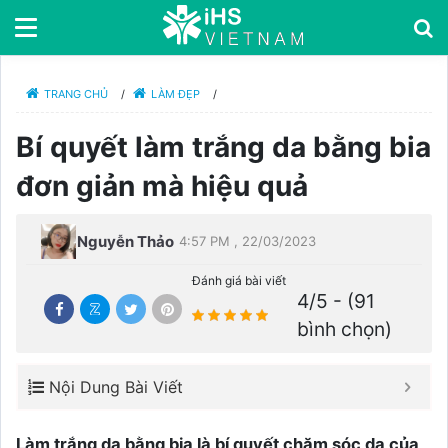
TRANG CHỦ
/
LÀM ĐẸP
/
Bí quyết làm trắng da bằng bia
đơn giản mà hiệu quả
Nguyễn Thảo
4:57 PM , 22/03/2023
Đánh giá bài viết
4/5 - (91
bình chọn)
Nội Dung Bài Viết
Làm trắng da bằng bia là bí quyết chăm sóc da của